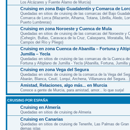
Los Alcázares y Fuente Álamo de Murcia)
Cruising en zona Bajo Guadalentín y Comarca de Lor
Quedadas en sitios de cruising de las comarcas del Bajo Guadal
Comarca de Lorca (Mazarrón, Alhama, Totana, Librilla, Aledo, Lor
Puerto Lumbreras)
Cruising en zona Noroeste y Cuenca de Mula
Quedadas en sitios de cruising de las comarcas del Noroeste y
(Cehegín, Bullas, Caravaca de la Cruz, Calasparra, Moratalla, Mu
Campos del Río y Pliego)
Cruising en zona Cuenca de Abanilla – Fortuna y Altip
Jumilla – Yecla
Quedadas en sitios de cruising de las comarcas de la Cuenca de 
Fortuna y Altiplano de Jumilla - Yecla (Abanilla, Fortuna, Jumilla 
Cruising en zona Vega del Segura
Quedadas en sitios de cruising de la comarca de la Vega del Seg
Abarán, Blanca, Ceutí, Lorquí, Archena, Villanueva del Segura…)
Amistad, Relaciones, algo más... en Murcia
Conoce a gente de Murcia, para amistad, amor... lo que surja!
CRUISING POR ESPAÑA
Cruising en Almería
Quedadas en sitios de cruising de Almeria
Cruising en Canarias
Quedadas en sitios de cruising de Tenerife, Las Palmas de Gran
demas islas