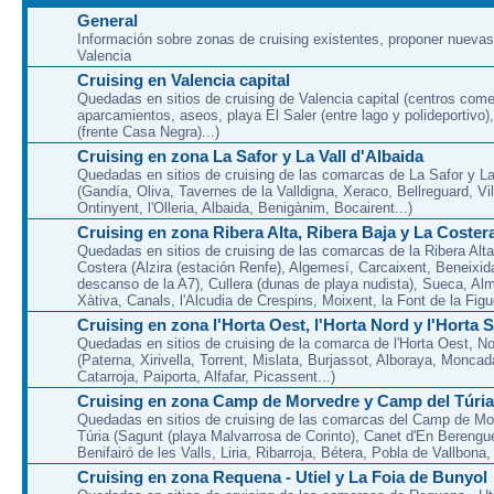
General
Información sobre zonas de cruising existentes, proponer nuevas
Valencia
Cruising en Valencia capital
Quedadas en sitios de cruising de Valencia capital (centros come
aparcamientos, aseos, playa El Saler (entre lago y polideportivo)
(frente Casa Negra)...)
Cruising en zona La Safor y La Vall d'Albaida
Quedadas en sitios de cruising de las comarcas de La Safor y La 
(Gandía, Oliva, Tavernes de la Valldigna, Xeraco, Bellreguard, Vil
Ontinyent, l'Olleria, Albaida, Benigànim, Bocairent...)
Cruising en zona Ribera Alta, Ribera Baja y La Coster
Quedadas en sitios de cruising de las comarcas de la Ribera Alta
Costera (Alzira (estación Renfe), Algemesí, Carcaixent, Beneixid
descanso de la A7), Cullera (dunas de playa nudista), Sueca, Al
Xàtiva, Canals, l'Alcudia de Crespins, Moixent, la Font de la Figue
Cruising en zona l'Horta Oest, l'Horta Nord y l'Horta 
Quedadas en sitios de cruising de la comarca de l'Horta Oest, N
(Paterna, Xirivella, Torrent, Mislata, Burjassot, Alboraya, Moncad
Catarroja, Paiporta, Alfafar, Picassent...)
Cruising en zona Camp de Morvedre y Camp del Túria
Quedadas en sitios de cruising de las comarcas del Camp de Mo
Túria (Sagunt (playa Malvarrosa de Corinto), Canet d'En Berenguer
Benifairó de les Valls, Liria, Ribarroja, Bétera, Pobla de Vallbona, l
Cruising en zona Requena - Utiel y La Foia de Bunyol