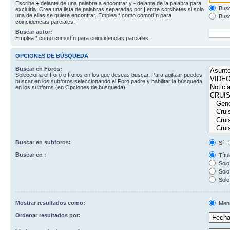
Escribe
+
delante de una palabra a encontrar y
-
delante de la palabra para
Busc
excluirla. Crea una lista de palabras separadas por
|
entre corchetes si solo
una de ellas se quiere encontrar. Emplea
*
como comodín para
Busc
coincidencias parciales.
Buscar autor:
Emplea * como comodín para coincidencias parciales.
OPCIONES DE BÚSQUEDA
Buscar en Foros:
Selecciona el Foro o Foros en los que deseas buscar. Para agilizar puedes
buscar en los subforos seleccionando el Foro padre y habilitar la búsqueda
en los subforos (en Opciones de búsqueda).
Buscar en subforos:
Sí
Buscar en :
Títul
Solo 
Solo 
Solo
Mostrar resultados como:
Men
Ordenar resultados por: