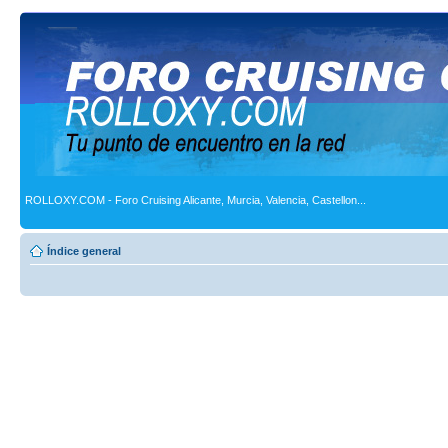
ROLLOXY.COM - Foro Cruising Alicante, Murcia, Valencia, Castellon...
Índice general