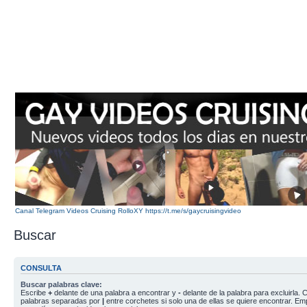
Canal Telegram Videos Cruising RolloXY https://t.me/s/gaycruisingvideo
Buscar
CONSULTA
Buscar palabras clave:
Escribe
+
delante de una palabra a encontrar y
-
delante de la palabra para excluirla. C
palabras separadas por
|
entre corchetes si solo una de ellas se quiere encontrar. E