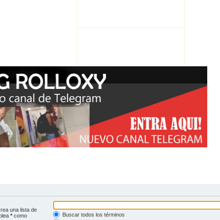
rea una lista de
Buscar todos los términos
mplea
*
como