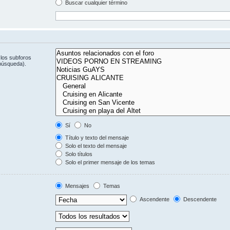
Buscar cualquier término
 los subforos
 búsqueda).
Sí
No
Título y texto del mensaje
Solo el texto del mensaje
Solo títulos
Solo el primer mensaje de los temas
Mensajes
Temas
Ascendente
Descendente