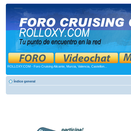
ROLLOXY.COM - Foro Cruising Alicante, Murcia, Valencia, Castellon...
Índice general