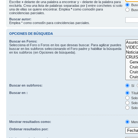
Escribe
+
delante de una palabra a encontrar y
-
delante de la palabra para
Busc
excluirla. Crea una lista de palabras separadas por
|
entre corchetes si solo
una de ellas se quiere encontrar. Emplea
*
como comodín para
Busc
coincidencias parciales.
Buscar autor:
Emplea * como comodín para coincidencias parciales.
OPCIONES DE BÚSQUEDA
Buscar en Foros:
Selecciona el Foro o Foros en los que deseas buscar. Para agilizar puedes
buscar en los subforos seleccionando el Foro padre y habilitar la búsqueda
en los subforos (en Opciones de búsqueda).
Buscar en subforos:
Sí
Buscar en :
Títul
Solo 
Solo 
Solo
Mostrar resultados como:
Men
Ordenar resultados por: