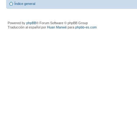
Índice general
Powered by
phpBB
® Forum Software © phpBB Group
Traducción al español por
Huan Manwë
para
phpbb-es.com