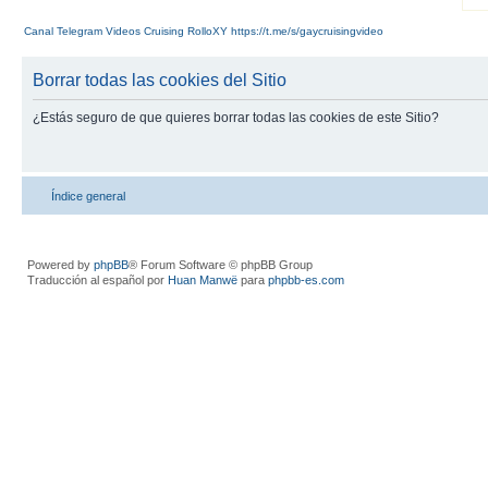
Canal Telegram Videos Cruising RolloXY https://t.me/s/gaycruisingvideo
Borrar todas las cookies del Sitio
¿Estás seguro de que quieres borrar todas las cookies de este Sitio?
Índice general
Powered by
phpBB
® Forum Software © phpBB Group
Traducción al español por
Huan Manwë
para
phpbb-es.com